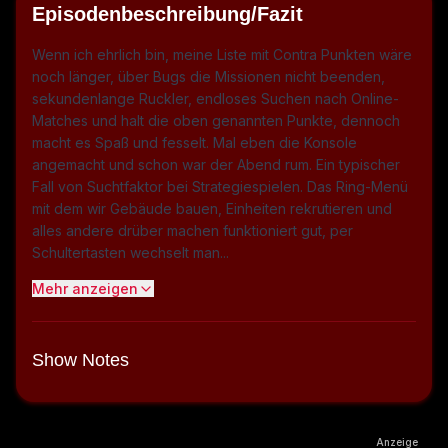
Episodenbeschreibung/Fazit
Wenn ich ehrlich bin, meine Liste mit Contra Punkten wäre
noch länger, über Bugs die Missionen nicht beenden,
sekundenlange Ruckler, endloses Suchen nach Online-
Matches und halt die oben genannten Punkte, dennoch
macht es Spaß und fesselt. Mal eben die Konsole
angemacht und schon war der Abend rum. Ein typischer
Fall von Suchtfaktor bei Strategiespielen. Das Ring-Menü
mit dem wir Gebäude bauen, Einheiten rekrutieren und
alles andere drüber machen funktioniert gut, per
Schultertasten wechselt man...
Mehr anzeigen
Show Notes
Anzeige