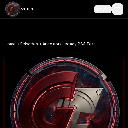
🇩🇪
v
1.8.1
DE
Home
Episoden
Ancestors Legacy PS4 Test