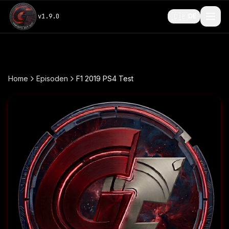
🇩🇪
v
1.9.0
DE
Home
Episoden
F1 2019 PS4 Test