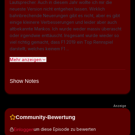
Lautsprecher. Auch in diesem Jahr wollte ich mir die
neueste Version nicht entgehen lassen. Wirklich
bahnbrechende Neuerungen gibt es nicht, aber es gibt
einige kleinere Verbesserungen und leider aber auch
altbekannte Mankos. Ich wurde weder massiv überascht
oder irgendwie enttäuscht. Insgesamt wurde wieder so
viel richtig gemacht, dass F1 2019 ein Top Rennspiel
darstellt, welches keinem F1 ...
Mehr anzeigen
Show Notes
Anzeige
Community-Bewertung
um diese Episode zu bewerten
Einloggen