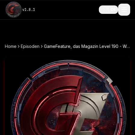
🇩🇪
v
1.8.1
DE
Home
Episoden
GameFeature, das Magazin Level 190 - Was wird gespielt?