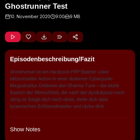
Ghostrunner Test
10. November 2020
9:00
9 MB
Episodenbeschreibung/Fazit
Ghostrunner ist ein Hardcore-FPP-Slasher voller
blitzschneller Action in einer düsteren Cyberpunk-
Megastruktur. Erklimme den Dharma-Turm – die letzte
Bastion der Menschheit, die nach der Apokalypse noch
übrig ist. Begib dich nach oben, stelle dich dem
tyrannischen Schlüsselmeister und räche dich.
Show Notes