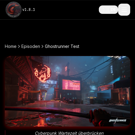
🇩🇪
v
1.8.1
DE
Home
Episoden
Ghostrunner Test
Cyberpunk Wartezeit überbrücken