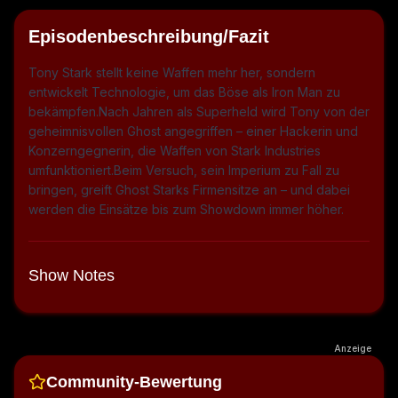
Episodenbeschreibung/Fazit
Tony Stark stellt keine Waffen mehr her, sondern
entwickelt Technologie, um das Böse als Iron Man zu
bekämpfen.Nach Jahren als Superheld wird Tony von der
geheimnisvollen Ghost angegriffen – einer Hackerin und
Konzerngegnerin, die Waffen von Stark Industries
umfunktioniert.Beim Versuch, sein Imperium zu Fall zu
bringen, greift Ghost Starks Firmensitze an – und dabei
werden die Einsätze bis zum Showdown immer höher.
Show Notes
Anzeige
Community-Bewertung