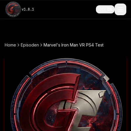
🇩🇪
v
1.8.1
DE
Home
Episoden
Marvel's Iron Man VR PS4 Test