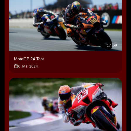
bisschen im Gegensatz zu den Vorgängern.
Speaker 0: natürlich kann man auch wieder trainieren und 
Gerade in der MotoGP muss man natürlich auch 
Testfahrten machen.
Speaker 0: Was sie allerdings in der Karriere wieder 
eingebaut haben, sind diese unnötigen Race-Offrennen 
17:30
wo man zwischen den Rennen dann Rennen macht so 
Flattrack und Minibike oder diesmal haben Sie neu durch 
MotoGP 24 Test
die Serienbikes wo man quasi mit Motorrädern von KTM 
oder Yamaha eben auf einer Rennstrecke fährt, aber halt 
6. Mai 2024
mit Serienbikes.
Speaker 0: Und da wird man immer eingeladen von 
bekannten Fahrern und wenn man halt für dich fährt dann 
steigert man quasi die Freundschaft.
Speaker 0: zu dem und nenne ich natürlich mit lauter 
Tukati-Fahrer ein gutes Verhältnis habe ist die 
Wahrscheinlichkeit dass ich von Tukat die gefragt hätte 
für sie zu fahren natürlich höher.