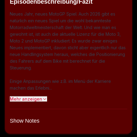
Episodenbeschreibung/Fazit
Neues Jahr, neues MotoGP Spiel. Auch 2026 gibt es
natürlich ein neues Spiel um die wohl bekannteste
Motorradweltmeisterschaft der Welt. Und wie man es
gewohnt ist, ist auch die aktuelle Lizenz für die Moto 3,
Moto 2 und MotoGP inkludiert. Es wurde zwar einiges
Neues implementiert, davon sticht aber eigentlich nur das
neue Handlingsystem heraus, welches die Positionierung
des Fahrers auf dem Bike mit berechnet für die
Steuerung.
Einige Anpassungen wie z.B. im Menü der Karriere
machen das Erlebni...
Mehr anzeigen
Show Notes