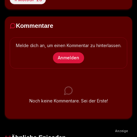
kommt super, geil!
Speaker 0: Also das siehst du alles super und dann siehst 
ihn wieder draußen irgendwo stehen mit irgendeinem 
Kommentare
Boxendame oder einem Boxenmitarbeiter und denkst an 
Gott, das sind was für Figuren.
Speaker 0: Vielleicht sollten Sie das einmal analysieren?
Melde dich an, um einen Kommentar zu hinterlassen.
Speaker 0: Vom Fahren her haben Sie Nach wie vor, dass 
Anmelden
sie wirklich... es gibt da diesen Arcade-Modus der 
wahnsinnig viele Fehler verzeiht und so.
Speaker 0: Da kannst du mitunter über die Wiese brettern 
und so.
Speaker 0: also das ist sag ich der Einsteiger-Motus.
Noch keine Kommentare. Sei der Erste!
Speaker 0: Und Sie haben im letzten Jahr auch wieder 
den Pro-Modus wo wirklich wenn Du dir das einstellst 
selbst im einfachen Modus ist der Pro-modus, dass er 
nicht viel verzeihet ist aber natürlich der anspruchsvollere 
Anzeige
zum spielen, das ist auch wieder das tolle ist für Einsteiger 