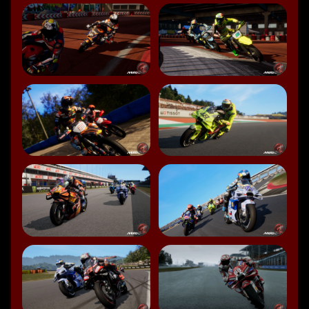
Speaker 0: Das war aber auch schon vor zehn Jahren 
oder so und davor haben wir ja auch schon gefunden 
was noch nicht Meilstorm war.
Speaker 0: So ein Capcom haben wir hier auch schon 
MotoGP getestet.
Speaker 0: also ganz ganz schlimm.
Speaker 1: Ganz schlimm, ja.
Speaker 1: Und dann kann es zählen!
Speaker 0: Nichtsdestotrotz Ja, neues Jahr, neue Spiel 
natürlich Gott sei Dank auch wieder mit der offiziellen 
Lizenz.
Speaker 0: Also sind alle Fahrer der MotoGB Natürlich 
auch der Moto II und der Moto III Klassen wieder dabei.
Speaker 0: Alle Teams sind dabei, ja?
Speaker 0: Was man dazusagen muss ist dieses Jahr wird 