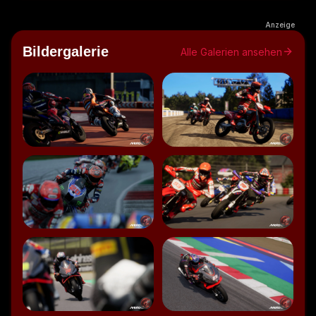
Speaker 0: just a few more seconds And the Grand Prix 
of Americans will begin.
Anzeige
Speaker 0: Hier ist wieder das Gamefeature-Testcenter 
Bildergalerie
Alle Galerien ansehen
mit einem frischen Spieletest für euch.
Speaker 1: Hallo da draußen und herzlich willkommen, hier 
ist Gamefeatures und natürlich wieder ein Motorradspiel!
Speaker 1: Und natürlich haben wir beim Milestone den 
René an Bord!
Speaker 0: Grüßt ihr alle miteinander!
Speaker 0: Ja, MotoGP-Sixundzwanzig, wie könnte es 
sein?
Speaker 0: Welche Überraschung!
Speaker 0: Wahnsinn!
Speaker 0: Ich habe ja letztens mal gerede Zeit.
Speaker 0: Valentino Rossi ist glaube ich der erste Test, 
den wir jetzt nicht gefunden haben im System.