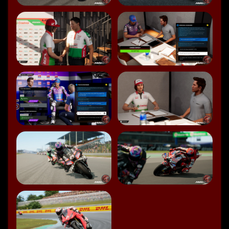
es ja so wie's ausschaut gar kein offizielles Formel ein-
sechsundzwanzig geben Sondern nur ein Update.
Speaker 0: Ja!
Speaker 0: So wie's ausschaut kommt von IE noch ein 
Update.
Speaker 0: Vielleicht sollte sich Meilston das auch einmal 
überlegen Denn auch wenn er um einen Prozentpunkt 
besser abschneidet als der Vorgänger gibt es noch 
einiges, was sie verbessern können und sollten.
Speaker 0: Aber schauen wir uns einmal an!
Speaker 0: Was haben Sie überhaupt verbessert?
Speaker 0: Also ich brauche nicht erzählen dass es 
Einzelrennen gibt das ist Zeitrennern gibt... ...dass es eine 
Meisterschaft gibt, dass es einen Karriere-Modus gibt der 
nach wie vor langweilig ist.
Speaker 0: Aber immerhin haben sich beim Karrieremodus 
etwas eingebaut wo ich mich mehr spezialisieren kann auf 