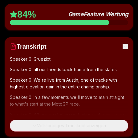
84
%
GameFeature Wertung
Transkript
Speaker 0: Grüezixt.
Speaker 0: all our friends back home from the states.
Speaker 0: We're live from Austin, one of tracks with 
highest elevation gain in the entire championship.
Speaker 0: In a few moments we'll move to main straight 
to what's start at the MotoGP race.
Speaker 0: Where on starting grid where lights will soon 
go out and start the race The racer officials give the okay 
Vollständiges Transkript anzeigen
riders have their eyes fixed firmly on the lights.