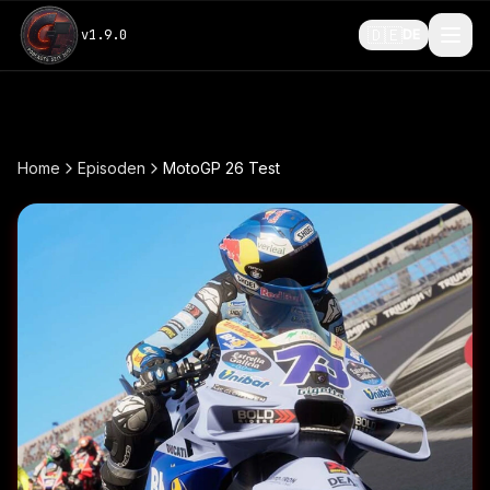
🇩🇪
v
1.9.0
DE
Home
Episoden
MotoGP 26 Test