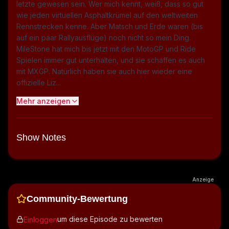
letzte gewesen sein. Wer mich kennt, weiß, dass so gut
wie jeden virtuellen Asphaltkrümel auf den weltweiten
Rennstrecken kenne. Aber Matsch und Erde waren (bis
auf ein paar Rallyausflüge) noch nicht so mein Ding.
MileStone hat mich bis jetzt mit den MotoGP und Ride
Spielen immer gut unterhalten, und sie schaffen es auch
mit MXGP. Natürlich haben sie auch hier wieder eine
offizielle Liz...
Mehr anzeigen
Show Notes
Anzeige
Community-Bewertung
um diese Episode zu bewerten
Einloggen