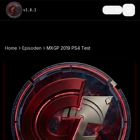
🇩🇪
v
1.8.1
DE
Home
Episoden
MXGP 2019 PS4 Test