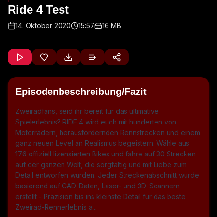
Ride 4 Test
14. Oktober 2020
15:57
16 MB
Episodenbeschreibung/Fazit
Zweiradfans, seid ihr bereit für das ultimative
Spielerlebnis? RIDE 4 wird euch mit hunderten von
Motorrädern, herausfordernden Rennstrecken und einem
ganz neuen Level an Realismus begeistern. Wähle aus
176 offiziell lizensierten Bikes und fahre auf 30 Strecken
auf der ganzen Welt, die sorgfältig und mit Liebe zum
Detail entworfen wurden. Jeder Streckenabschnitt wurde
basierend auf CAD-Daten, Laser- und 3D-Scannern
erstellt - Präzision bis ins kleinste Detail für das beste
Zweirad-Rennerlebnis a...