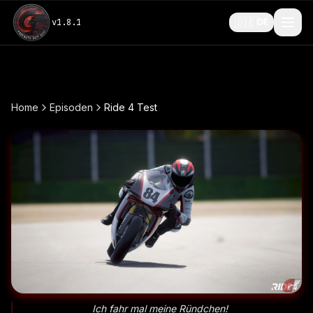
🇩🇪
v
1.8.1
DE
Home
Episoden
Ride 4 Test
Ich fahr mal meine Ründchen!