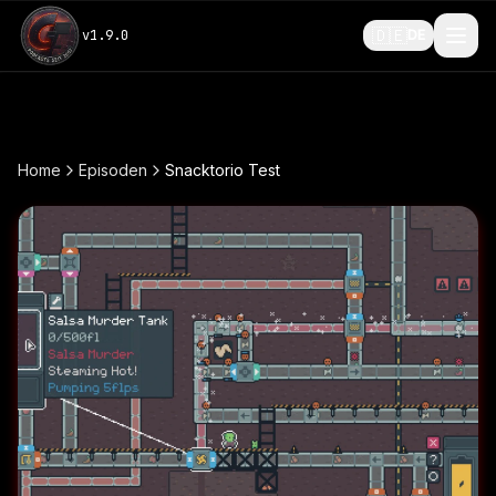
🇩🇪
v
1.9.0
DE
Home
Episoden
Snacktorio Test