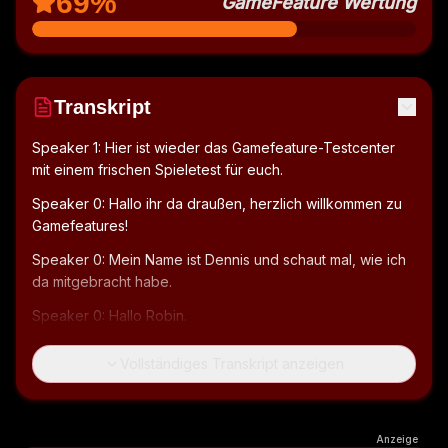
69
%
GameFeature Wertung
Transkript
Speaker 1: Hier ist wieder das Gamefeature-Testcenter 
mit einem frischen Spieletest für euch.
Speaker 0: Hallo ihr da draußen, herzlich willkommen zu 
Gamefeatures!
Speaker 0: Mein Name ist Dennis und schaut mal, wie ich 
da mitgebracht habe.
Speaker 0: Hallo Robin.
Speaker 1: Hallo Dennis.
Vollständiges Transkript anzeigen
Speaker 1: Hallo zusammen.
Speaker 0: Du hast uns ein... Ist das eine Indie-Titel?
Anzeige