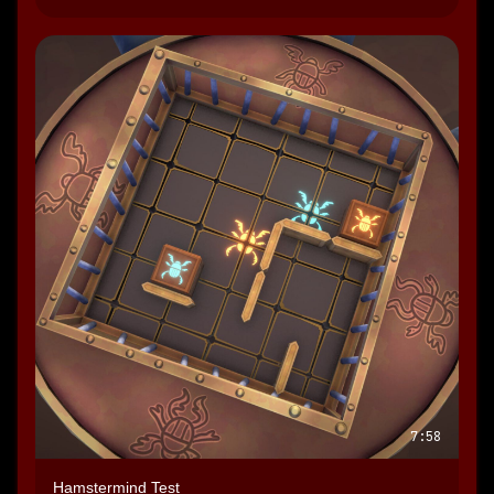
Speaker 1: Sind die auch alle automatisch miteinander 
verbunden?
Speaker 1: Dafür hast du dann verschiedene 
Einstellungen.
Speaker 1: Wir haben halt so einen Schraubenschüssel, 
mit dem wir dann Richtung vorgeben können.
Speaker 1: Wir hatten noch andere Gerätschaften wie zum 
Beispiel den Sortierer der sortiert halt die Ressourcen ... 
oder einen Aufteiler, wenn ich jetzt zum Beispiel 
Einschacht habe, wo Kohle ist.
Speaker 1: Und dann platzte ich dann ein Aufteilern und 
sage halt, hey links soll er einzeln... ...und rechts soll er ein 
einzeln?
Speaker 1: Dann wird das immer schön aufgeteilt halt!
7:58
Speaker 1: Und ja…
Speaker 0: Okay.
Hamstermind Test