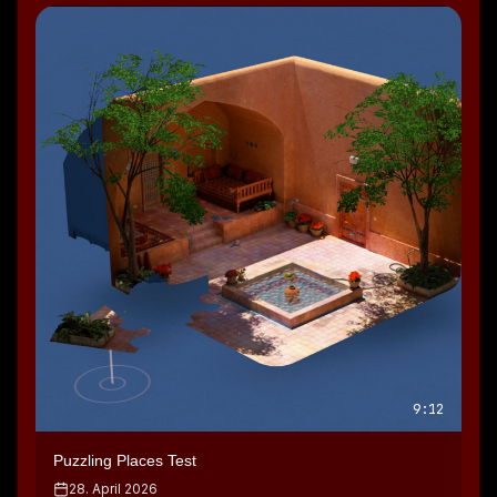
Speaker 0: Noch
Speaker 1: nicht einmal!
Speaker 1: Die gehen alle sofort automatisch rein.
Speaker 1: also wenn ich halt irgendwo eine Maschine 
baue, die einen Arbeiter bzw.
Speaker 1: ein Kobalter erfordert, gehen die da 
automatisch hin.
Speaker 1: Ich muss die jetzt halt noch nicht zusätzlich 
navigieren.
Speaker 1: man muss halt nur diese ganzen Wege von 
den Rohren, von den Leitungen, vom Schächten.
Speaker 1: Das muss man halt ein bisschen steuern.
Speaker 1: Also wenn ich sobald ich halt zwei Rohre 
9:12
nebeneinandersetze, sind die automatisch verbunden.
Puzzling Places Test
Speaker 1: Da habe ich jetzt so einen Vier-Eck mit in jeder 
Ecke kommenden Rohr.
28. April 2026