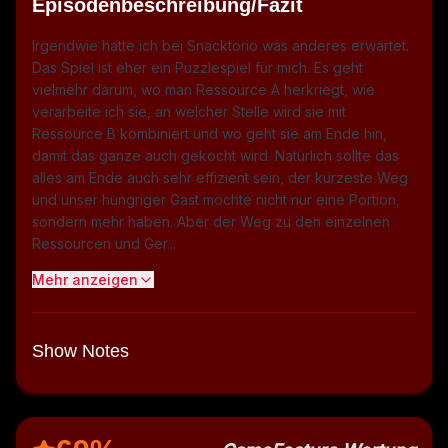
Episodenbeschreibung/Fazit
Irgendwie hatte ich bei Snacktorio was anderes erwartet.
Das Spiel ist eher ein Puzzlespiel für mich. Es geht
vielmehr darum, wo man Ressource A herkriegt, wie
verarbeite ich sie, an welcher Stelle wird sie mit
Ressource B kombiniert und wo geht sie am Ende hin,
damit das ganze auch gekocht wird. Natürlich sollte das
alles am Ende auch sehr effizient sein, der kürzeste Weg
und unser hungriger Gast möchte nicht nur eine Portion,
sondern mehr haben. Aber der Weg zu den einzelnen
Ressourcen und Ger...
Mehr anzeigen
Show Notes