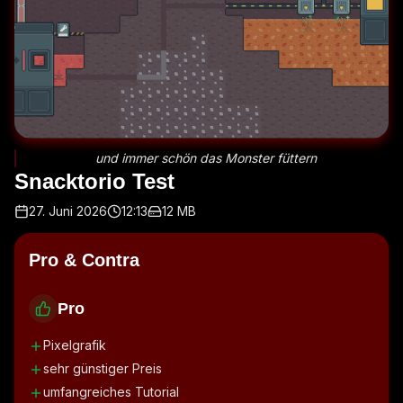
und immer schön das Monster füttern
Snacktorio Test
27. Juni 2026
12:13
12 MB
Pro & Contra
Pro
Pixelgrafik
sehr günstiger Preis
umfangreiches Tutorial