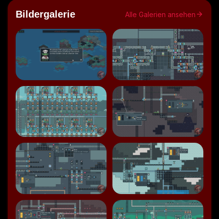
Speaker 0: Also nicht, eine Simulation mitgebracht.
Bildergalerie
Alle Galerien ansehen
Speaker 0: Die nennt sich Snectorio Und wenn ich mir so 
diese ersten Screenshots anschaue Dann erinnert mich 
das so ein bisschen an eine Zwei-D-Pixel-Version von 
Satisfactory oder unser Gaccia-Spielarten als Enfield mit 
dem Fabriksystem, sag ich jetzt einfach mal.
Speaker 1: Also ja und nein!
Speaker 1: Also du hast es schon direkt den Elefanten 
angesprochen?
Speaker 1: Ja, Faktorio kann man sich eigentlich schon 
vom Namen her recht schnell denken.
Speaker 1: Snektorio ist aber meiner Meinung nach was 
schon anderes.
Speaker 1: Weil es ist für mich eher ein Rätsel- und 
Puzzlespiel, als dass ich alles automatisieren muss.
Speaker 1: Alleine der Unterschiede ist halt schon so.