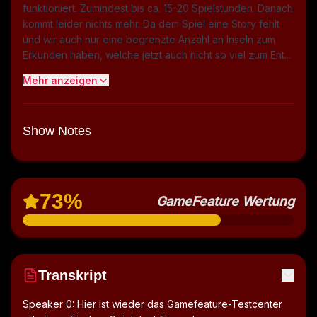
funktioniert. Zumindest bis ca. 15-20 Spielstunden. Danach
kommt leider nichts mehr. Da dem Spiel eine Story fehlt
und wir auch nur eine begrenzte Anzahl an Inseln zum
Erkunden haben, welche jetzt auch nicht so viel zum Ent...
Mehr anzeigen
Show Notes
73
%
GameFeature Wertung
Transkript
Speaker 0: Hier ist wieder das Gamefeature-Testcenter 