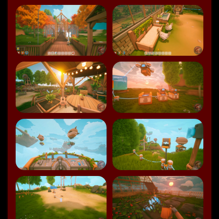
Speaker 0: Wobei Cosy ja eigentlich nicht so mein Ding 
ist.
Speaker 0: aber Solarpunk sah interessant aus.
Speaker 0: Ist es auch und dann flacht's irgendwann ab?
Speaker 0: Das ist
Speaker 1: das nicht so ein Wargespiel?
Speaker 1: einfach ne?
Speaker 0: Ja, ja schon!
Speaker 0: Aber auch also... Man könnte sie 
philosophieren.
Speaker 0: Was ist Survival für dich?
Speaker 0: Ja,
Speaker 1: also ich muss... Also ein Survival heißt das für 
mich, ich muss auf Essen trinken oder auf Nahrung und so 
was achten und ich baue halt etwas auf mit den 