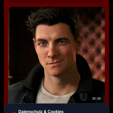
Speaker 0: Also war ich immer im Kreislauf drin bis ich 
irgendwann den nächsten Schritt machen konnte.
Speaker 0: Das hat sich dann halt immer wiederholt.
Speaker 0: Deswegen war dann irgendwann dieses 
Adquate-of-Dronen sehr effizient weil die konnten für 
mich Dinge erledigen und ich musste nicht immer von A 
nach B fliegen.
Speaker 0: Genauso wie du schaltest irgendwann ... Du 
hast deinen Luftschiff dock wo du halt dein Luftschrift 
parkst dass du das irgendwann abqueren kannst, dass du 
schneller zu diesem Jogg hinfliegen kannst.
Speaker 0: Und nicht, dass ich erst so zwei, drei Minuten 
zu meiner Insel fliege muss, wo ich immer noch nicht 
sicher bin ob ich die Steuerung mag oder nicht.
38:00
Speaker 0: Das ist halt immer wie ein Joystick in der Hälz.
Speaker 0: Sprich drückst du den nach vorne und gehst 
007 First Light Test
Datenschutz & Cookies