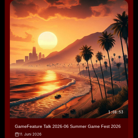
Speaker 0: Mit dem Hund kannst du aber nicht viel 
anfangen weil du erst ein bisschen später dann halt so 
Hühnerstall freischaltest.
Speaker 0: Dann halt auch noch Futterstationen für die 
Hühler Du schaltest auch noch drohnenfrei, die dann 
sogar für dich zu den Inseln fliegen.
Speaker 0: Weil ich hatte mittendrin mein Ablauf.
Speaker 0: so okay!
Speaker 0: Ich starte jetzt erst bei meiner Inselgrasse da 
meine Station ab.
Speaker 0: Du hast ja sowas wie ein automatischen 
Bohrer der halt automatisch bohrt um halt Erzabzubauen.
1:08:53
Speaker 0: aber ich muss das ja noch einsammeln.
Speaker 0: Und da diese Bohrer haben auch immer so ein 
GameFeature Talk 2026-06 Summer Game Fest 2026
Limit von maximal zwei in dreißig Ärzte können darin sein, 
11. Juni 2026
danach ist das Ding voll und es passiert nichts mehr.