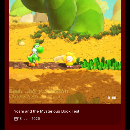
Strom erzeugt.
Speaker 0: Das ist halt auch der Start.
Speaker 0: so fangen wir halt an aber es ist natürlich nicht 
so toll.
Speaker 0: also wollen wir auf ja erneuerbare 
Energienung steigen und uns so unser Haushalt sehr 
effizient schönmachen.
Speaker 1: okay
Speaker 0: Es ist simpel und einfach.
Speaker 0: Und ich find's halt total schade irgendwie, es 
hat keine Story, nichts, kein Content.
10:00
Speaker 0: Wenn du mit diesen Inseln durch bist dann 
warst das.
Yoshi and the Mysterious Book Test
Speaker 0: Das was noch interessant ist, du schaltest 
18. Juni 2026
irgendwann auch Tiere frei beziehungsweise auf deiner 
ersten Insel hast du schon einen Hund?