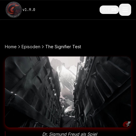
🇩🇪
v
1.9.0
DE
Home
Episoden
The Signifier Test
Dr. Sigmund Freud als Spiel