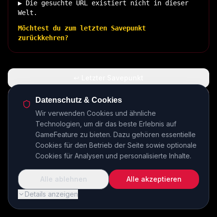
▶ Die gesuchte URL existiert nicht in dieser
Welt.
Möchtest du zum letzten Savepunkt
zurückkehren?
↩ Letzter Savepunkt
🏠 Zurück zur Basis
Datenschutz & Cookies
Wir verwenden Cookies und ähnliche
Technologien, um dir das beste Erlebnis auf
INSERT COIN TO CONTINUE...
GameFeature zu bieten. Dazu gehören essentielle
Cookies für den Betrieb der Seite sowie optionale
Cookies für Analysen und personalisierte Inhalte.
Alle ablehnen
Alle akzeptieren
Details anzeigen