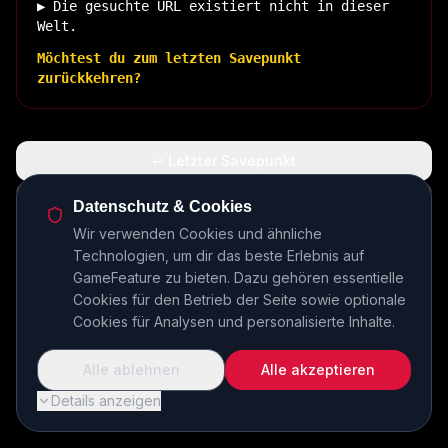
▶ Die gesuchte URL existiert nicht in dieser
Welt.
Möchtest du zum letzten Savepunkt
zurückkehren?
↩ Letzter Savepunkt
🏠 Zurück zur Basis
Datenschutz & Cookies
Wir verwenden Cookies und ähnliche
Technologien, um dir das beste Erlebnis auf
INSERT COIN TO CONTINUE...
GameFeature zu bieten. Dazu gehören essentielle
Cookies für den Betrieb der Seite sowie optionale
Cookies für Analysen und personalisierte Inhalte.
Alle ablehnen
Alle akzeptieren
Details anzeigen