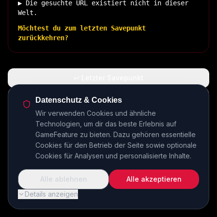
▶ Die gesuchte URL existiert nicht in dieser
Welt.
Möchtest du zum letzten Savepunkt
zurückkehren?
↩ Letzter Savepunkt
🏠 Zurück zur Basis
Datenschutz & Cookies
Wir verwenden Cookies und ähnliche
Technologien, um dir das beste Erlebnis auf
INSERT COIN TO CONTINUE...
GameFeature zu bieten. Dazu gehören essentielle
Cookies für den Betrieb der Seite sowie optionale
Cookies für Analysen und personalisierte Inhalte.
Alle ablehnen
Alle akzeptieren
Details anzeigen