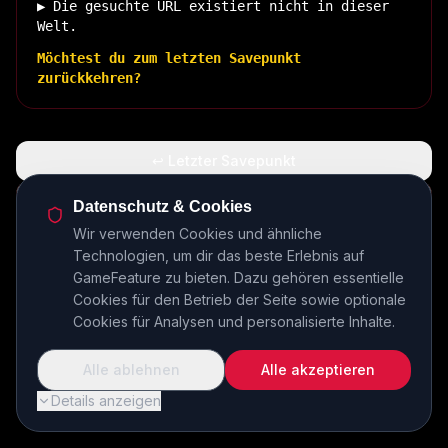
▶ Die gesuchte URL existiert nicht in dieser
Welt.
Möchtest du zum letzten Savepunkt
zurückkehren?
↩ Letzter Savepunkt
🏠 Zurück zur Basis
Datenschutz & Cookies
Wir verwenden Cookies und ähnliche
Technologien, um dir das beste Erlebnis auf
INSERT COIN TO CONTINUE...
GameFeature zu bieten. Dazu gehören essentielle
Cookies für den Betrieb der Seite sowie optionale
Cookies für Analysen und personalisierte Inhalte.
Alle ablehnen
Alle akzeptieren
Details anzeigen