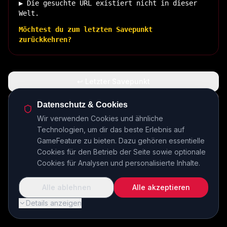
▶ Die gesuchte URL existiert nicht in dieser
Welt.
Möchtest du zum letzten Savepunkt
zurückkehren?
↩ Letzter Savepunkt
🏠 Zurück zur Basis
Datenschutz & Cookies
Wir verwenden Cookies und ähnliche
Technologien, um dir das beste Erlebnis auf
INSERT COIN TO CONTINUE...
GameFeature zu bieten. Dazu gehören essentielle
Cookies für den Betrieb der Seite sowie optionale
Cookies für Analysen und personalisierte Inhalte.
Alle ablehnen
Alle akzeptieren
Details anzeigen