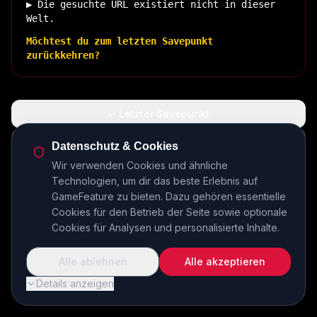
▶ Die gesuchte URL existiert nicht in dieser
Welt.
Möchtest du zum letzten Savepunkt
zurückkehren?
↩ Letzter Savepunkt
🏠 Zurück zur Basis
Datenschutz & Cookies
Wir verwenden Cookies und ähnliche
Technologien, um dir das beste Erlebnis auf
INSERT COIN TO CONTINUE...
GameFeature zu bieten. Dazu gehören essentielle
Cookies für den Betrieb der Seite sowie optionale
Cookies für Analysen und personalisierte Inhalte.
Alle ablehnen
Alle akzeptieren
Details anzeigen