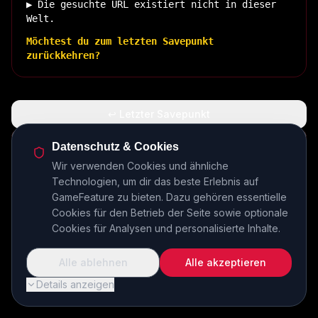
▶ Die gesuchte URL existiert nicht in dieser
Welt.
Möchtest du zum letzten Savepunkt
zurückkehren?
↩ Letzter Savepunkt
🏠 Zurück zur Basis
Datenschutz & Cookies
Wir verwenden Cookies und ähnliche
Technologien, um dir das beste Erlebnis auf
INSERT COIN TO CONTINUE...
GameFeature zu bieten. Dazu gehören essentielle
Cookies für den Betrieb der Seite sowie optionale
Cookies für Analysen und personalisierte Inhalte.
Alle ablehnen
Alle akzeptieren
Details anzeigen