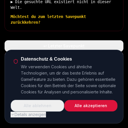
▶ Die gesuchte URL existiert nicht in dieser
Welt.
Möchtest du zum letzten Savepunkt
zurückkehren?
↩ Letzter Savepunkt
🏠 Zurück zur Basis
Datenschutz & Cookies
Wir verwenden Cookies und ähnliche
Technologien, um dir das beste Erlebnis auf
INSERT COIN TO CONTINUE...
GameFeature zu bieten. Dazu gehören essentielle
Cookies für den Betrieb der Seite sowie optionale
Cookies für Analysen und personalisierte Inhalte.
Alle ablehnen
Alle akzeptieren
Details anzeigen