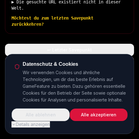
▶ Die gesuchte URL existiert nicht in dieser
Welt.
Möchtest du zum letzten Savepunkt
zurückkehren?
↩ Letzter Savepunkt
🏠 Zurück zur Basis
Datenschutz & Cookies
Wir verwenden Cookies und ähnliche
Technologien, um dir das beste Erlebnis auf
INSERT COIN TO CONTINUE...
GameFeature zu bieten. Dazu gehören essentielle
Cookies für den Betrieb der Seite sowie optionale
Cookies für Analysen und personalisierte Inhalte.
Alle ablehnen
Alle akzeptieren
Details anzeigen