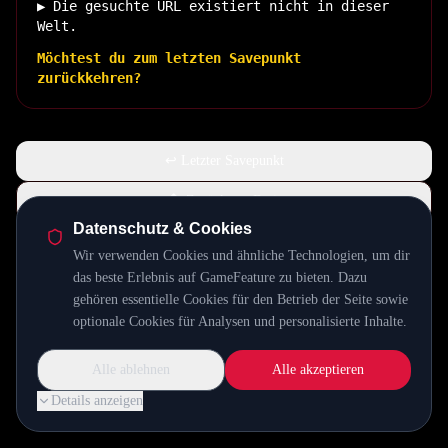
▶ Die gesuchte URL existiert nicht in dieser
Welt.
Möchtest du zum letzten Savepunkt
zurückkehren?
↩ Letzter Savepunkt
🏠 Zurück zur Basis
Datenschutz & Cookies
Wir verwenden Cookies und ähnliche Technologien, um dir
INSERT COIN TO CONTINUE...
das beste Erlebnis auf GameFeature zu bieten. Dazu
gehören essentielle Cookies für den Betrieb der Seite sowie
optionale Cookies für Analysen und personalisierte Inhalte.
Alle ablehnen
Alle akzeptieren
Details anzeigen