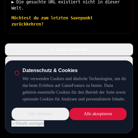
▶ Die gesuchte URL existiert nicht in dieser
Welt.
Möchtest du zum letzten Savepunkt
zurückkehren?
↩ Letzter Savepunkt
🏠 Zurück zur Basis
Datenschutz & Cookies
Wir verwenden Cookies und ähnliche Technologien, um dir
INSERT COIN TO CONTINUE...
das beste Erlebnis auf GameFeature zu bieten. Dazu
gehören essentielle Cookies für den Betrieb der Seite sowie
optionale Cookies für Analysen und personalisierte Inhalte.
Alle ablehnen
Alle akzeptieren
Details anzeigen