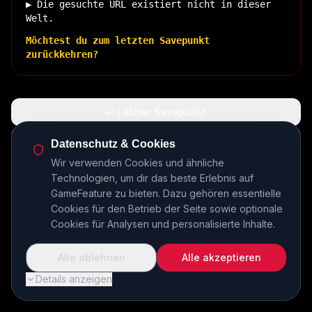
▶ Die gesuchte URL existiert nicht in dieser
Welt.
Möchtest du zum letzten Savepunkt
zurückkehren?
↩ Letzter Savepunkt
🏠 Zurück zur Basis
Datenschutz & Cookies
Wir verwenden Cookies und ähnliche
Technologien, um dir das beste Erlebnis auf
INSERT COIN TO CONTINUE...
GameFeature zu bieten. Dazu gehören essentielle
Cookies für den Betrieb der Seite sowie optionale
Cookies für Analysen und personalisierte Inhalte.
Alle ablehnen
Alle akzeptieren
Details anzeigen