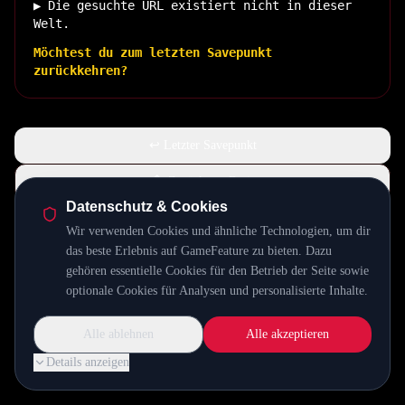
▶ Die gesuchte URL existiert nicht in dieser
Welt.
Möchtest du zum letzten Savepunkt
zurückkehren?
↩ Letzter Savepunkt
🏠 Zurück zur Basis
Datenschutz & Cookies
Wir verwenden Cookies und ähnliche Technologien, um dir
INSERT COIN TO CONTINUE...
das beste Erlebnis auf GameFeature zu bieten. Dazu
gehören essentielle Cookies für den Betrieb der Seite sowie
optionale Cookies für Analysen und personalisierte Inhalte.
Alle ablehnen
Alle akzeptieren
Details anzeigen