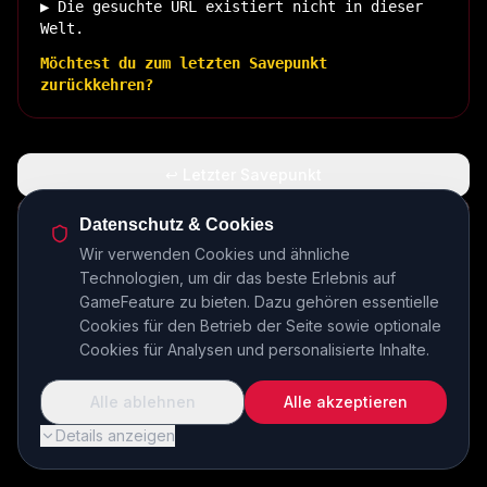
▶ Die gesuchte URL existiert nicht in dieser
Welt.
Möchtest du zum letzten Savepunkt
zurückkehren?
↩ Letzter Savepunkt
🏠 Zurück zur Basis
Datenschutz & Cookies
Wir verwenden Cookies und ähnliche
Technologien, um dir das beste Erlebnis auf
INSERT COIN TO CONTINUE...
GameFeature zu bieten. Dazu gehören essentielle
Cookies für den Betrieb der Seite sowie optionale
Cookies für Analysen und personalisierte Inhalte.
Alle ablehnen
Alle akzeptieren
Details anzeigen