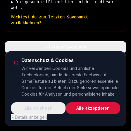
▶ Die gesuchte URL existiert nicht in dieser
Welt.
Möchtest du zum letzten Savepunkt
zurückkehren?
↩ Letzter Savepunkt
🏠 Zurück zur Basis
Datenschutz & Cookies
Wir verwenden Cookies und ähnliche
Technologien, um dir das beste Erlebnis auf
INSERT COIN TO CONTINUE...
GameFeature zu bieten. Dazu gehören essentielle
Cookies für den Betrieb der Seite sowie optionale
Cookies für Analysen und personalisierte Inhalte.
Alle ablehnen
Alle akzeptieren
Details anzeigen