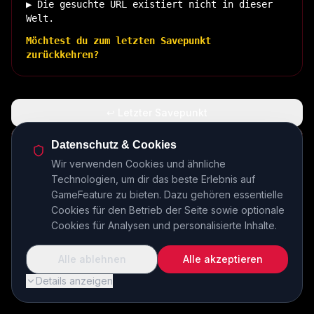
▶ Die gesuchte URL existiert nicht in dieser
Welt.
Möchtest du zum letzten Savepunkt
zurückkehren?
↩ Letzter Savepunkt
🏠 Zurück zur Basis
Datenschutz & Cookies
Wir verwenden Cookies und ähnliche
Technologien, um dir das beste Erlebnis auf
INSERT COIN TO CONTINUE...
GameFeature zu bieten. Dazu gehören essentielle
Cookies für den Betrieb der Seite sowie optionale
Cookies für Analysen und personalisierte Inhalte.
Alle ablehnen
Alle akzeptieren
Details anzeigen