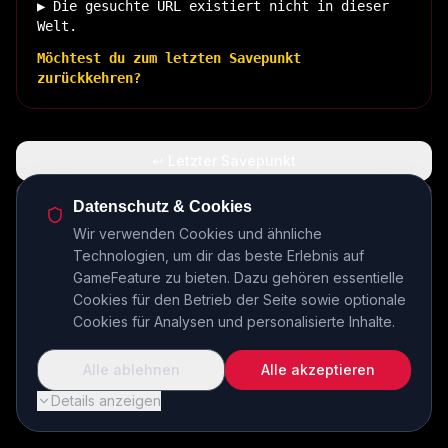
▶ Die gesuchte URL existiert nicht in dieser
Welt.
Möchtest du zum letzten Savepunkt
zurückkehren?
↩ Letzter Savepunkt
🏠 Zurück zur Basis
Datenschutz & Cookies
Wir verwenden Cookies und ähnliche
Technologien, um dir das beste Erlebnis auf
INSERT COIN TO CONTINUE...
GameFeature zu bieten. Dazu gehören essentielle
Cookies für den Betrieb der Seite sowie optionale
Cookies für Analysen und personalisierte Inhalte.
Alle ablehnen
Alle akzeptieren
Details anzeigen