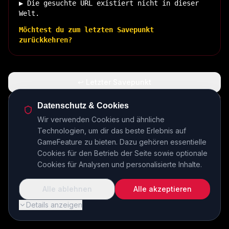
▶ Die gesuchte URL existiert nicht in dieser
Welt.
Möchtest du zum letzten Savepunkt
zurückkehren?
↩ Letzter Savepunkt
🏠 Zurück zur Basis
Datenschutz & Cookies
Wir verwenden Cookies und ähnliche
Technologien, um dir das beste Erlebnis auf
INSERT COIN TO CONTINUE...
GameFeature zu bieten. Dazu gehören essentielle
Cookies für den Betrieb der Seite sowie optionale
Cookies für Analysen und personalisierte Inhalte.
Alle ablehnen
Alle akzeptieren
Details anzeigen