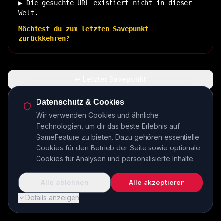
▶ Die gesuchte URL existiert nicht in dieser
Welt.
Möchtest du zum letzten Savepunkt
zurückkehren?
↩ Letzter Savepunkt
🏠 Zurück zur Basis
Datenschutz & Cookies
Wir verwenden Cookies und ähnliche
Technologien, um dir das beste Erlebnis auf
INSERT COIN TO CONTINUE...
GameFeature zu bieten. Dazu gehören essentielle
Cookies für den Betrieb der Seite sowie optionale
Cookies für Analysen und personalisierte Inhalte.
Alle ablehnen
Alle akzeptieren
Details anzeigen