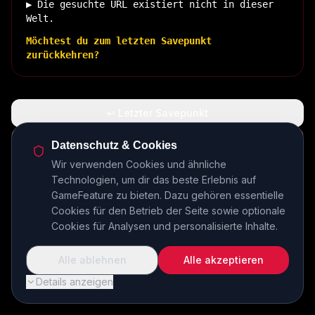
▶ Die gesuchte URL existiert nicht in dieser
Welt.
Möchtest du zum letzten Savepunkt
zurückkehren?
↩ Letzter Savepunkt
🏠 Zurück zur Basis
Datenschutz & Cookies
Wir verwenden Cookies und ähnliche
Technologien, um dir das beste Erlebnis auf
INSERT COIN TO CONTINUE...
GameFeature zu bieten. Dazu gehören essentielle
Cookies für den Betrieb der Seite sowie optionale
Cookies für Analysen und personalisierte Inhalte.
Alle ablehnen
Alle akzeptieren
Details anzeigen