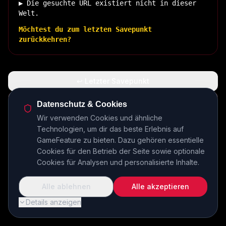
▶ Die gesuchte URL existiert nicht in dieser
Welt.
Möchtest du zum letzten Savepunkt
zurückkehren?
↩ Letzter Savepunkt
🏠 Zurück zur Basis
Datenschutz & Cookies
Wir verwenden Cookies und ähnliche
Technologien, um dir das beste Erlebnis auf
INSERT COIN TO CONTINUE...
GameFeature zu bieten. Dazu gehören essentielle
Cookies für den Betrieb der Seite sowie optionale
Cookies für Analysen und personalisierte Inhalte.
Alle ablehnen
Alle akzeptieren
Details anzeigen