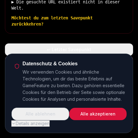
▶ Die gesuchte URL existiert nicht in dieser
Welt.
Möchtest du zum letzten Savepunkt
zurückkehren?
↩ Letzter Savepunkt
🏠 Zurück zur Basis
Datenschutz & Cookies
Wir verwenden Cookies und ähnliche
Technologien, um dir das beste Erlebnis auf
INSERT COIN TO CONTINUE...
GameFeature zu bieten. Dazu gehören essentielle
Cookies für den Betrieb der Seite sowie optionale
Cookies für Analysen und personalisierte Inhalte.
Alle ablehnen
Alle akzeptieren
Details anzeigen