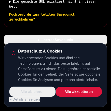
▶ Die gesuchte URL existiert nicht in dieser
Welt.
Möchtest du zum letzten Savepunkt
zurückkehren?
↩ Letzter Savepunkt
🏠 Zurück zur Basis
Datenschutz & Cookies
Wir verwenden Cookies und ähnliche
Technologien, um dir das beste Erlebnis auf
INSERT COIN TO CONTINUE...
GameFeature zu bieten. Dazu gehören essentielle
Cookies für den Betrieb der Seite sowie optionale
Cookies für Analysen und personalisierte Inhalte.
Alle ablehnen
Alle akzeptieren
Details anzeigen