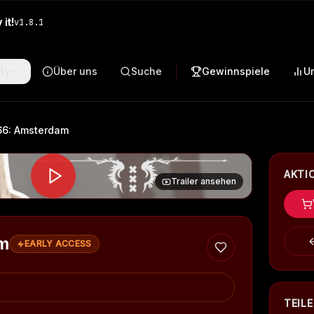
it!
v
1.8.1
ty
Über uns
Suche
Gewinnspiele
U
66: Amsterdam
AKTI
Trailer ansehen
m
EARLY ACCESS
TEIL