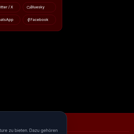
tter / X
Bluesky
atsApp
Facebook
iews
Episode-Recaps
FAQ
ture zu bieten. Dazu gehören