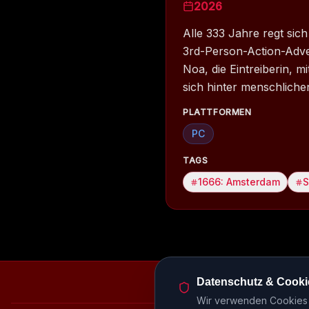
2026
Alle 333 Jahre regt sic
3rd-Person-Action-Adve
Noa, die Eintreiberin, 
sich hinter menschliche
PLATTFORMEN
PC
TAGS
1666: Amsterdam
S
Datenschutz & Cooki
Episodenbibliothek
Rele
Wir verwenden Cookies u