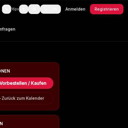
🇩🇪
−
+
Anmelden
Registrieren
16
px
DE
mfragen
ONEN
Vorbestellen / Kaufen
Zurück zum Kalender
EN