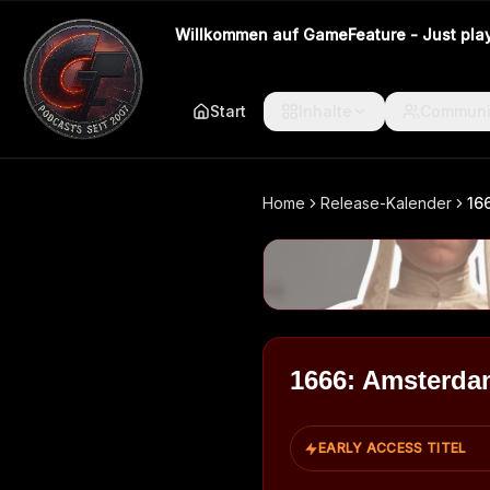
Willkommen auf GameFeature - Just play 
Start
Inhalte
Communi
Home
Release-Kalender
16
1666: Amsterda
EARLY ACCESS TITEL