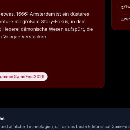
Twi
h etwas. 1666: Amsterdam ist ein düsteres
Wh
nture mit großem Story-Fokus, in dem
mit Hexerei dämonische Wesen aufspürt, die
n Visagen verstecken.
ummerGameFest2026
es
ase-Kalender
Events
Genre-Guides
Most Wanted
Host-Interv
nd ähnliche Technologien, um dir das beste Erlebnis auf GameFea