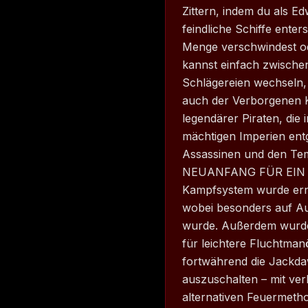
Zittern, indem du als 
feindliche Schiffe enter
Menge verschwindest od
kannst einfach zwischen
Schlägereien wechseln,
auch der Verborgenen Kl
legendärer Piraten, die
mächtigen Imperien ent
Assassinen und den Te
NEUANFANG FÜR EIN 
Kampfsystem wurde ern
wobei besonders auf Au
wurde. Außerdem wurde
für leichtere Fluchtman
fortwährend die Jackdaw
auszuschalten – mit ve
alternativen Feuermeth