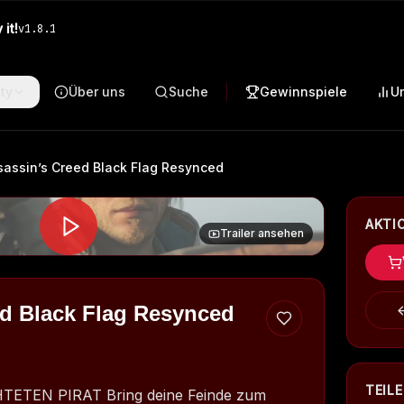
it!
v
1.8.1
ty
Über uns
Suche
Gewinnspiele
U
sassin’s Creed Black Flag Resynced
AKTI
Trailer ansehen
ed Black Flag Resynced
TEIL
TEN PIRAT Bring deine Feinde zum