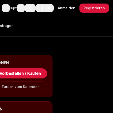
🇩🇪
−
+
Anmelden
Registrieren
16
px
DE
mfragen
ONEN
Vorbestellen / Kaufen
Zurück zum Kalender
EN