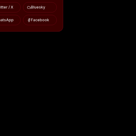
tter / X
Bluesky
atsApp
Facebook