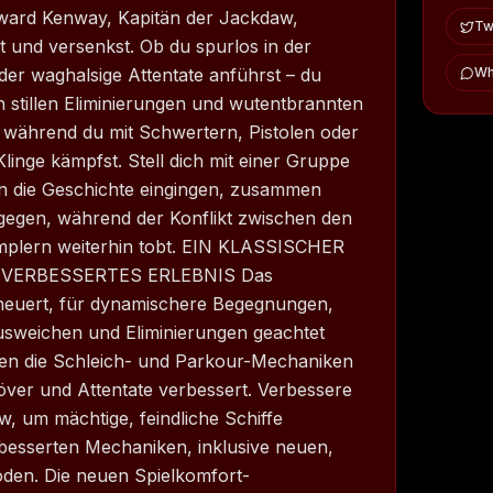
Edward Kenway, Kapitän der Jackdaw,
Twi
st und versenkst. Ob du spurlos in der
er waghalsige Attentate anführst – du
Wh
 stillen Eliminierungen und wutentbrannten
 während du mit Schwertern, Pistolen oder
inge kämpfst. Stell dich mit einer Gruppe
 in die Geschichte eingingen, zusammen
gegen, während der Konflikt zwischen den
mplern weiterhin tobt. EIN KLASSISCHER
VERBESSERTES ERLEBNIS Das
euert, für dynamischere Begegnungen,
sweichen und Eliminierungen geachtet
n die Schleich- und Parkour-Mechaniken
över und Attentate verbessert. Verbessere
, um mächtige, feindliche Schiffe
rbesserten Mechaniken, inklusive neuen,
oden. Die neuen Spielkomfort-