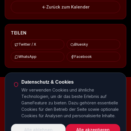
Zurück zum Kalender
TEILEN
Twitter / X
Bluesky
WhatsApp
Facebook
Datenschutz & Cookies
Episodenbibliothek
Release-Kalender
Events
Wir verwenden Cookies und ähnliche
Genre-Guides
Most Wanted
Host-Interviews
Technologien, um dir das beste Erlebnis auf
Episode-Recaps
FAQ
GameFeature zu bieten. Dazu gehören essentielle
Cookies für den Betrieb der Seite sowie optionale
RSS Feed
Podcast Feed
Cookies für Analysen und personalisierte Inhalte.
Kinocast.net
ProjektAlice
PARTNER
Alle ablehnen
Alle akzeptieren