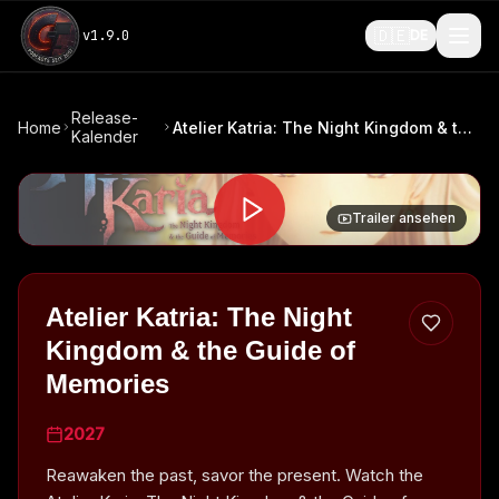
🇩🇪
v
1.9.0
DE
Release-
Home
Atelier Katria: The Night Kingdom & the Guide of Memories
Kalender
Trailer ansehen
Atelier Katria: The Night
Kingdom & the Guide of
Memories
2027
Reawaken the past, savor the present. Watch the