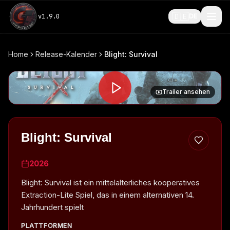
🇩🇪
v
1.9.0
DE
Home
Release-Kalender
Blight: Survival
Trailer ansehen
Blight: Survival
2026
Blight: Survival ist ein mittelalterliches kooperatives
Extraction-Lite Spiel, das in einem alternativen 14.
Jahrhundert spielt
PLATTFORMEN