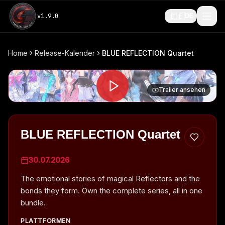
🇩🇪
v
1.9.0
DE
Home
Release-Kalender
BLUE REFLECTION Quartet
Trailer ansehen
BLUE REFLECTION Quartet
30.07.2026
The emotional stories of magical Reflectors and the
bonds they form. Own the complete series, all in one
bundle.
PLATTFORMEN