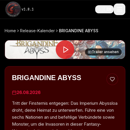
🇩🇪
v
1.8.1
DE
Home
Release-Kalender
BRIGANDINE ABYSS
Trailer ansehen
BRIGANDINE ABYSS
26.08.2026
Tritt der Finsternis entgegen: Das Imperium Abyssloa
droht, deine Heimat zu unterwerfen. Führe eine von
sechs Nationen an und befehlige Verbündete sowie
Monster, um die Invasoren in dieser Fantasy-