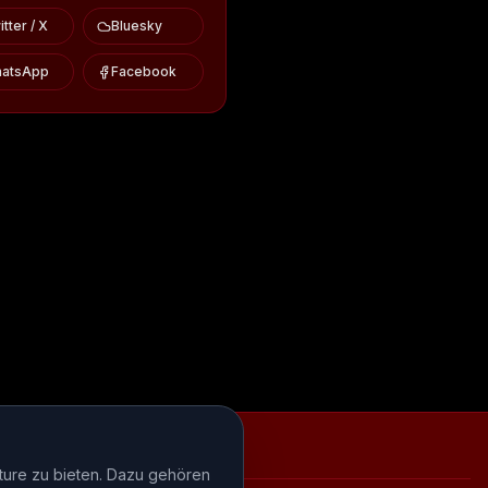
tter / X
Bluesky
atsApp
Facebook
iews
Episode-Recaps
FAQ
ture zu bieten. Dazu gehören