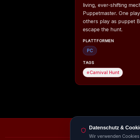
living, ever-shifting me
Puppetmaster. One play
others play as puppet B
escape the hunt.
PLATTFORMEN
PC
TAGS
Carnival Hunt
Datenschutz & Cooki
Episodenbibliothek
Rele
Wir verwenden Cookies u