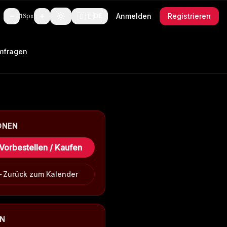
🇩🇪
−
+
Anmelden
Registrieren
16
px
DE
mfragen
ONEN
Vorbestellen / Kaufen
Zurück zum Kalender
EN