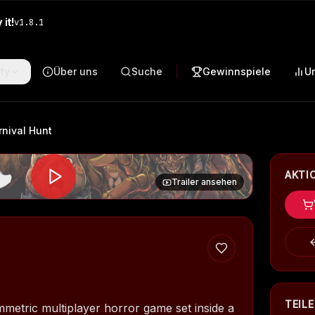
it!
v
1.8.1
ty
Über uns
Suche
Gewinnspiele
U
rnival Hunt
AKTI
Trailer ansehen
TEIL
mmetric multiplayer horror game set inside a