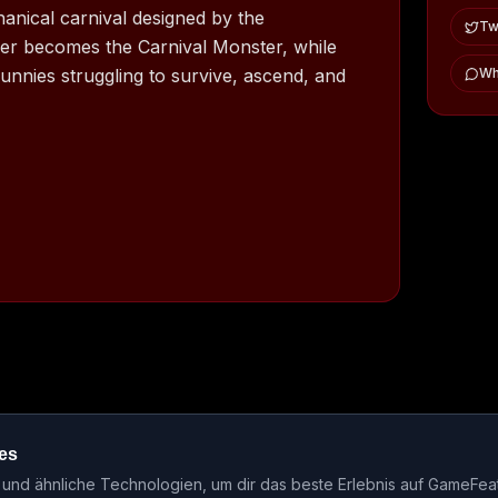
chanical carnival designed by the
Twi
er becomes the Carnival Monster, while
unnies struggling to survive, ascend, and
Wh
es
ase-Kalender
Events
Genre-Guides
Most Wanted
Host-Interv
nd ähnliche Technologien, um dir das beste Erlebnis auf GameFea