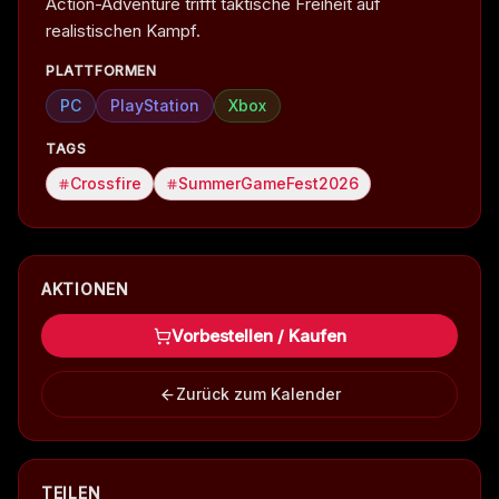
Action-Adventure trifft taktische Freiheit auf
realistischen Kampf.
PLATTFORMEN
PC
PlayStation
Xbox
TAGS
Crossfire
SummerGameFest2026
AKTIONEN
Vorbestellen / Kaufen
Zurück zum Kalender
TEILEN