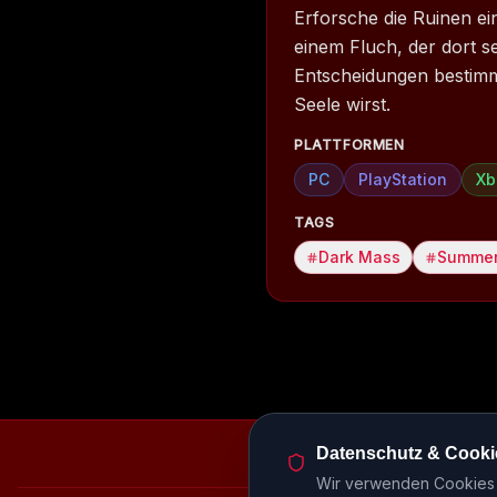
Erforsche die Ruinen e
einem Fluch, der dort s
Entscheidungen bestimm
Seele wirst.
PLATTFORMEN
PC
PlayStation
Xb
TAGS
Dark Mass
Summer
Datenschutz & Cooki
Episodenbibliothek
Rele
Wir verwenden Cookies u