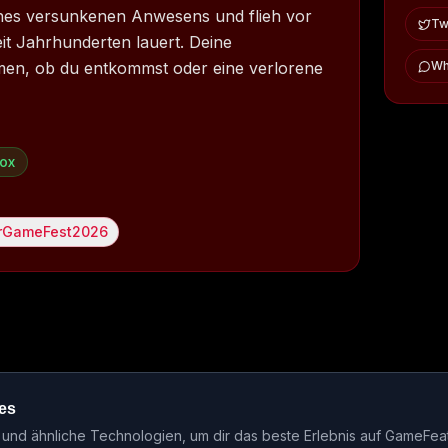
ines versunkenen Anwesens und flieh vor
Twi
eit Jahrhunderten lauert. Deine
en, ob du entkommst oder eine verlorene
Wh
ox
GameFest2026
es
ase-Kalender
Events
Genre-Guides
Most Wanted
Host-Interv
nd ähnliche Technologien, um dir das beste Erlebnis auf GameFea