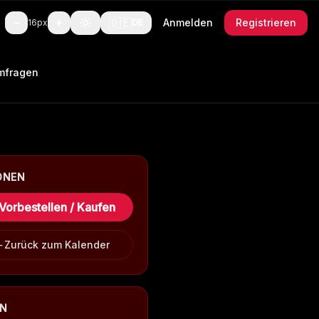
🇩🇪
−
+
Anmelden
Registrieren
16
px
DE
mfragen
ONEN
Vorbestellen / Kaufen
Zurück zum Kalender
EN