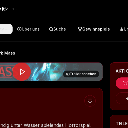
it!
v
1.8.1
ty
Über uns
Suche
Gewinnspiele
U
rk Mass
AKTI
Trailer ansehen
TEIL
ändig unter Wasser spielendes Horrorspiel.