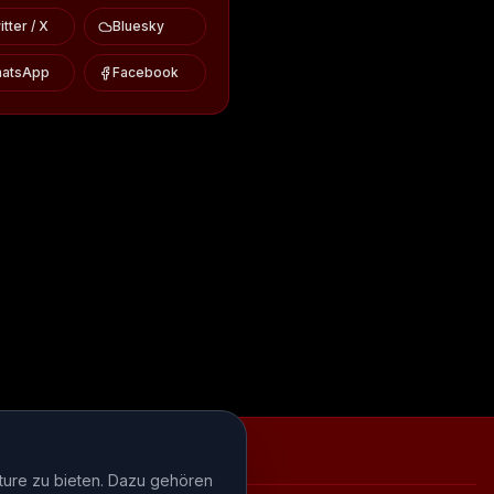
tter / X
Bluesky
atsApp
Facebook
iews
Episode-Recaps
FAQ
ture zu bieten. Dazu gehören