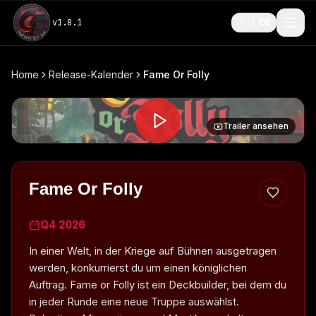
🇩🇪
v
1.8.1
DE
Home
Release-Kalender
Fame Or Folly
Trailer ansehen
Fame Or Folly
Q4 2026
In einer Welt, in der Kriege auf Bühnen ausgetragen
werden, konkurrierst du um einen königlichen
Auftrag. Fame or Folly ist ein Deckbuilder, bei dem du
in jeder Runde eine neue Truppe auswählst.