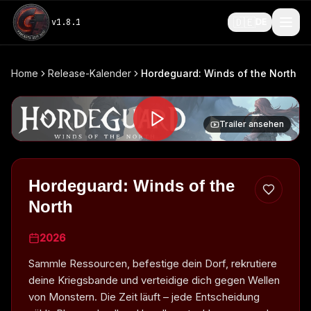
🇩🇪
v
1.8.1
DE
Home
Release-Kalender
Hordeguard: Winds of the North
Trailer ansehen
Hordeguard: Winds of the
North
2026
Sammle Ressourcen, befestige dein Dorf, rekrutiere
deine Kriegsbande und verteidige dich gegen Wellen
von Monstern. Die Zeit läuft – jede Entscheidung