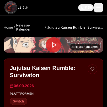
🇩🇪
v
1.9.0
DE
Release-
Home
Jujutsu Kaisen Rumble: Survivaton
Kalender
Trailer ansehen
Jujutsu Kaisen Rumble:
Survivaton
06.09.2026
PLATTFORMEN
Switch