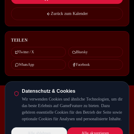
Zurück zum Kalender
TEILEN
Twitter / X
Bluesky
WhatsApp
Facebook
Datenschutz & Cookies
Episodenbibliothek
Release-Kalender
Events
Genre-Guides
Wir verwenden Cookies und ähnliche Technologien, um dir
Most Wanted
Host-Interviews
Episode-Recaps
FAQ
das beste Erlebnis auf GameFeature zu bieten. Dazu
gehören essentielle Cookies für den Betrieb der Seite sowie
RSS Feed
Podcast Feed
optionale Cookies für Analysen und personalisierte Inhalte.
Kinocast.net
ProjektAlice
PARTNER
Alle ablehnen
Alle akzeptieren