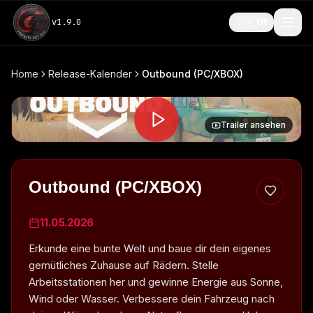
🇩🇪
v
1.9.0
DE
Home
Release-Kalender
Outbound (PC/XBOX)
Trailer ansehen
Outbound (PC/XBOX)
11.05.2026
Erkunde eine bunte Welt und baue dir dein eigenes
gemütliches Zuhause auf Rädern. Stelle
Arbeitsstationen her und gewinne Energie aus Sonne,
Wind oder Wasser. Verbessere dein Fahrzeug nach