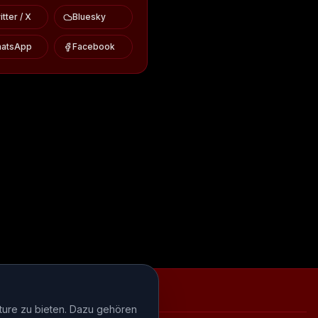
tter / X
Bluesky
atsApp
Facebook
iews
Episode-Recaps
FAQ
ture zu bieten. Dazu gehören