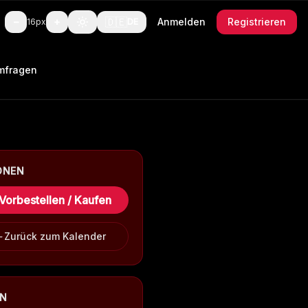
🇩🇪
−
+
Anmelden
Registrieren
16
px
DE
mfragen
ONEN
Vorbestellen / Kaufen
Zurück zum Kalender
EN