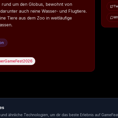
 rund um den Globus, bewohnt von
Twi
 darunter auch reine Wasser- und Flugtiere.
ne Tiere aus dem Zoo in weitläufige
Wh
assen.
ion
erGameFest2026
es
ase-Kalender
Events
Genre-Guides
Most Wanted
Host-Interv
nd ähnliche Technologien, um dir das beste Erlebnis auf GameFea