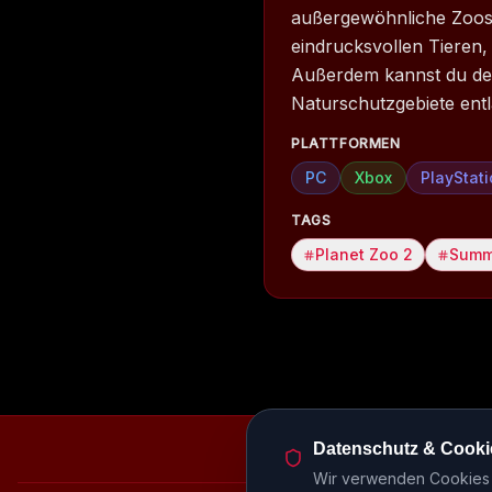
außergewöhnliche Zoos
eindrucksvollen Tieren,
Außerdem kannst du dei
Naturschutzgebiete entl
PLATTFORMEN
PC
Xbox
PlayStat
TAGS
Planet Zoo 2
Summ
Datenschutz & Cooki
Episodenbibliothek
Rele
Wir verwenden Cookies u