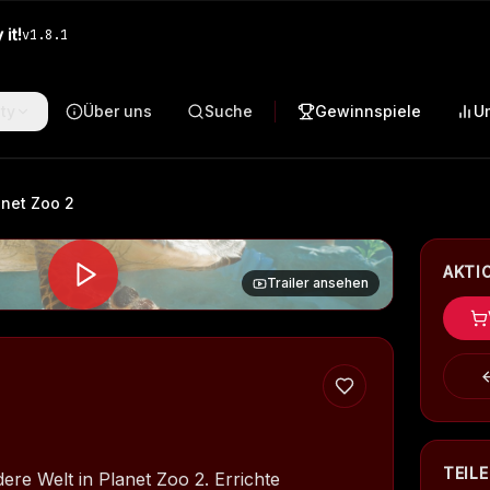
it!
v
1.8.1
ty
Über uns
Suche
Gewinnspiele
U
anet Zoo 2
AKTI
Trailer ansehen
TEIL
ere Welt in Planet Zoo 2. Errichte