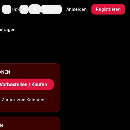
🇩🇪
−
+
Anmelden
Registrieren
16
px
DE
mfragen
ONEN
Vorbestellen / Kaufen
Zurück zum Kalender
EN