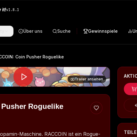
it!
v
1.8.1
ty
Über uns
Suche
Gewinnspiele
U
CCOIN: Coin Pusher Roguelike
AKTI
Trailer ansehen
Pusher Roguelike
TEIL
opamin-Maschine. RACCOIN ist ein Rogue-