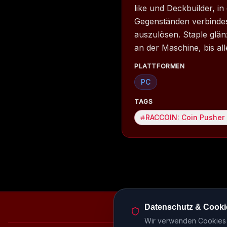
like und Deckbuilder, 
Gegenständen verbindes
auszulösen. Staple glä
an der Maschine, bis al
PLATTFORMEN
PC
TAGS
RACCOIN: Coin Pusher 
Datenschutz & Cooki
Episodenbibliothek
Rele
Wir verwenden Cookies u