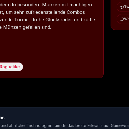
in dem du besondere Münzen mit mächtigen
Twi
t, um sehr zufriedenstellende Combos
nzende Türme, drehe Glücksräder und rüttle
Wh
le Münzen gefallen sind.
Roguelike
es
ase-Kalender
Events
Genre-Guides
Most Wanted
Host-Interv
nd ähnliche Technologien, um dir das beste Erlebnis auf GameFea