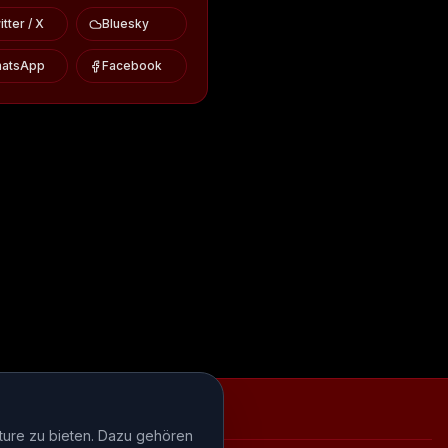
tter / X
Bluesky
atsApp
Facebook
iews
Episode-Recaps
FAQ
ture zu bieten. Dazu gehören